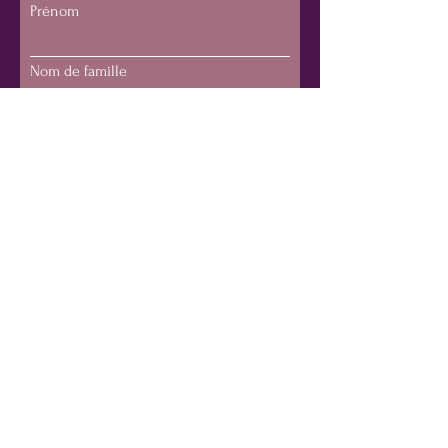
Prénom
Nom de famille
E-mail
Téléphone
Envoyer
E-mail : marieanne@humanrevealator.com
Téléphone : +
352 621 284 437