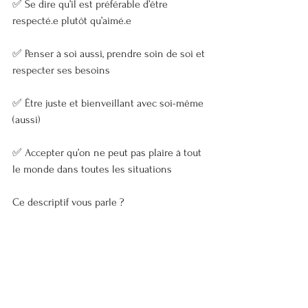
✅ Se dire qu’il est préférable d’être 
respecté.e plutôt qu’aimé.e
✅ Penser à soi aussi, prendre soin de soi et 
respecter ses besoins
✅ Être juste et bienveillant avec soi-même 
(aussi)
✅ Accepter qu’on ne peut pas plaire à tout 
le monde dans toutes les situations
Ce descriptif vous parle ?
En quoi cela affecte- tt-il vos relations avec 
les autres et votre bien être ? 👇🏼 
*Modèle des drivers de Taibi Kahler 