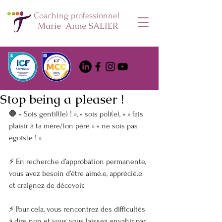
Coaching professionnel
Marie-Anne SALIER
Stop being a pleaser !
🛑 « Sois gentil(le) ! », « sois poli(e), » « fais 
plaisir à ta mère/ton père » « ne sois pas 
égoïste ! »
⚡ En recherche d’approbation permanente, 
vous avez besoin d’être aimé.e, apprécié.e 
et craignez de décevoir.
⚡ Pour cela, vous rencontrez des difficultés 
à dire non et vous vous laissez envahir par 