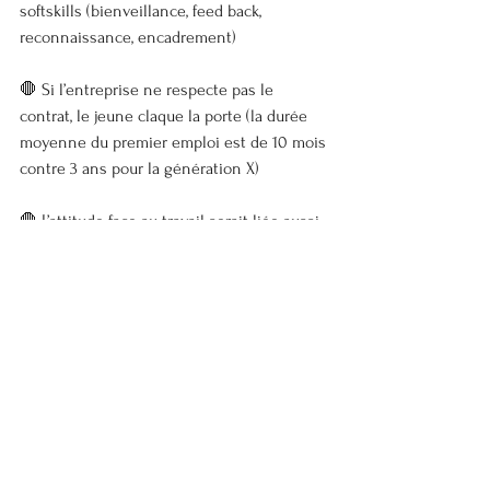
softskills (bienveillance, feed back, 
reconnaissance, encadrement)
🛑 Si l’entreprise ne respecte pas le 
contrat, le jeune claque la porte (la durée 
moyenne du premier emploi est de 10 mois 
contre 3 ans pour la génération X)
🛑 L’attitude face au travail serait liée aussi 
liée aux Catégories Sociaux 
Professionnelles et une histoire d’époque : 
la société a évolué, et le travail avec.
Connectons-nous
Prénom
Nom de famille