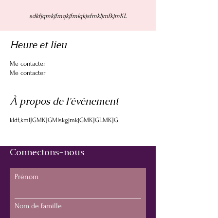
sdkfjqmkjfmqkjfmlqkjsfmkljmfkjmKL
Heure et lieu
Me contacter
Me contacter
À propos de l'événement
kldf,kmlJGMKJGMlskgjmkjGMKJGLMKJG
Connectons-nous
Prénom
Nom de famille